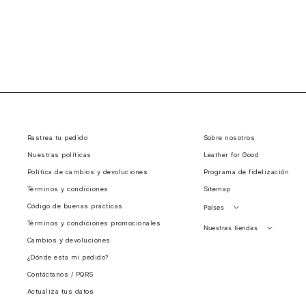
Rastrea tu pedido
Sobre nosotros
Nuestras políticas
Leather for Good
Política de cambios y devoluciones
Programa de fidelización
Términos y condiciones
Sitemap
Código de buenas prácticas
Países
Términos y condiciones promocionales
Perú
Nuestras tiendas
Cambios y devoluciones
Colombia
Santiago, Chile
¿Dónde esta mi pedido?
Panamá
Contáctanos / PQRS
Guatemala
Actualiza tus datos
Estados unidos