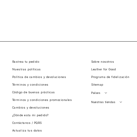
Rastrea tu pedido
Sobre nosotros
Nuestras políticas
Leather for Good
Política de cambios y devoluciones
Programa de fidelización
Términos y condiciones
Sitemap
Código de buenas prácticas
Países
Términos y condiciones promocionales
Perú
Nuestras tiendas
Cambios y devoluciones
Colombia
Santiago, Chile
¿Dónde esta mi pedido?
Panamá
Contáctanos / PQRS
Guatemala
Actualiza tus datos
Estados unidos