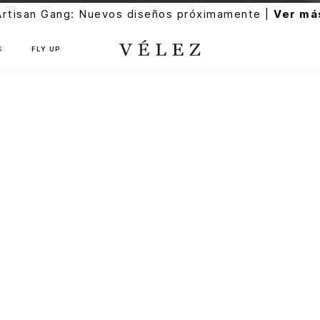
Artisan Gang: Nuevos diseños próximamente |
Ver má
S
FLY UP