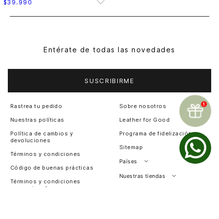
$
39
.
990
Entérate de todas las novedades
SUSCRIBIRME
Rastrea tu pedido
Sobre nosotros
Nuestras políticas
Leather for Good
Política de cambios y
Programa de fidelización
devoluciones
Sitemap
Términos y condiciones
Países
Código de buenas prácticas
Perú
Nuestras tiendas
Términos y condiciones
promocionales
Colombia
Santiago, Chile
Cambios y devoluciones
Panamá
¿Dónde esta mi pedido?
Guatemala