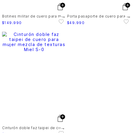
B
otines militar de cuero para mujer cordones
P
orta pasaporte de cuero para mujer barhi
$
149
.
990
$
49
.
990
C
inturón doble faz taipei de cuero para mujer mezcla de texturas